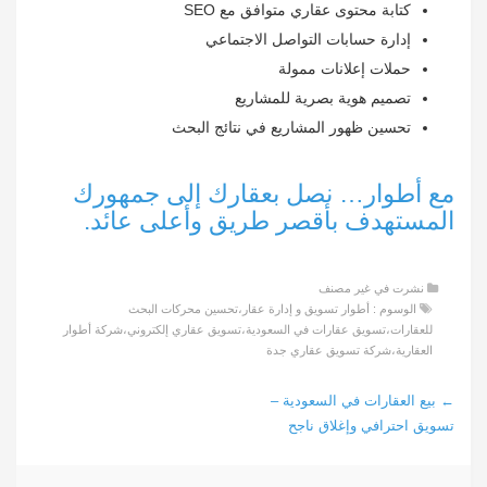
كتابة محتوى عقاري متوافق مع SEO
إدارة حسابات التواصل الاجتماعي
حملات إعلانات ممولة
تصميم هوية بصرية للمشاريع
تحسين ظهور المشاريع في نتائج البحث
مع أطوار… نصل بعقارك إلى جمهورك
المستهدف بأقصر طريق وأعلى عائد.
نشرت في
غير مصنف
الوسوم :
أطوار تسويق و إدارة عقار
،
تحسين محركات البحث
للعقارات
،
تسويق عقارات في السعودية
،
تسويق عقاري إلكتروني
،
شركة أطوار
العقارية
،
شركة تسويق عقاري جدة
تصفح
←
بيع العقارات في السعودية –
تسويق احترافي وإغلاق ناجح
المزيد