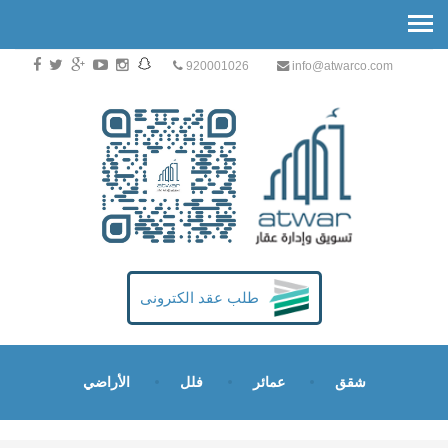
920001026
info@atwarco.com
طلب عقد الكترونى
شقق
عمائر
فلل
الأراضي