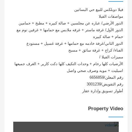
فيلا دوبلكس للبيع حي البساتين
مواصفات الفيلا
الدور الأرضي/ عباره عن مجلسين + صالة كبيره + مطبخ + حمامين
الدور الأول/ غرفة ماستر + غرفه ملابس مع حمامها + غرفين نوم مع
حمام + صالة كبيره
الدور الثاني/غرفة خادمه مع حمامها + غرفة غسيل + مستودع
الفناء/ كراج + غرفة سائق + مسبح
مميزات الفيلا /
الأرضيات كلها رخام + وحدات التكيف كلها دكت كارير + الغرف جميعها
اسبليت + مويه وصرف صحي واصل
رقم المعلن/6656859
رقم التفويض/3001239
أطوار تسويق وإدارة عقار
Property Video