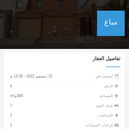
مباع
تفاصيل العقار
أضيفت في
31 ديسمبر 2022 - 13:28 م
الرقم
6
المساحة
300مm²
غرف النوم
7
الحمامات
7
كراجات السيارات
1