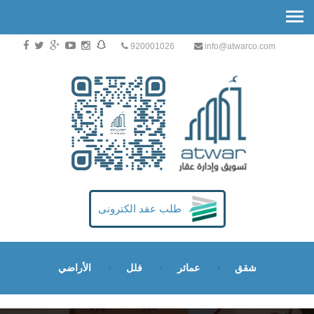
920001026
info@atwarco.com
طلب عقد الكترونى
شقق
عمائر
فلل
الأراضي