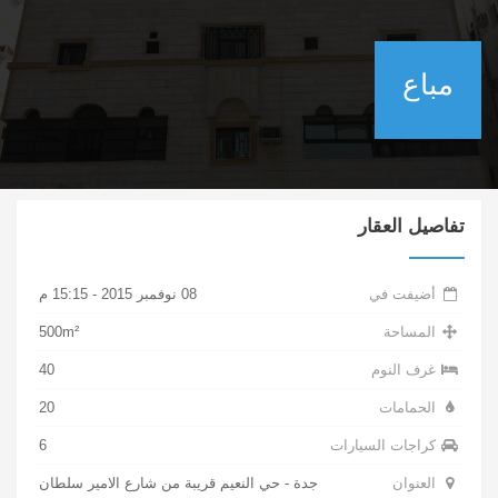
مباع
تفاصيل العقار
أضيفت في
08 نوفمبر 2015 - 15:15 م
المساحة
500m²
غرف النوم
40
الحمامات
20
كراجات السيارات
6
العنوان
جدة - حي النعيم قريبة من شارع الامير سلطان