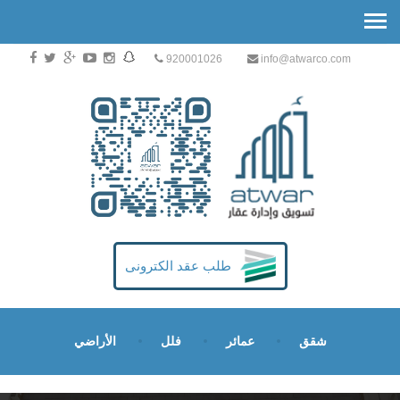
920001026
info@atwarco.com
طلب عقد الكترونى
شقق
عمائر
فلل
الأراضي