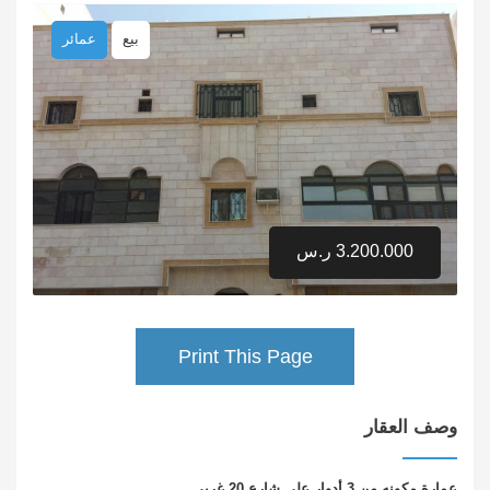
بيع
عمائر
3.200.000 ر.س
Print This Page
وصف العقار
عمارة مكونه من 3 أدوار على شارع 20 غربي .