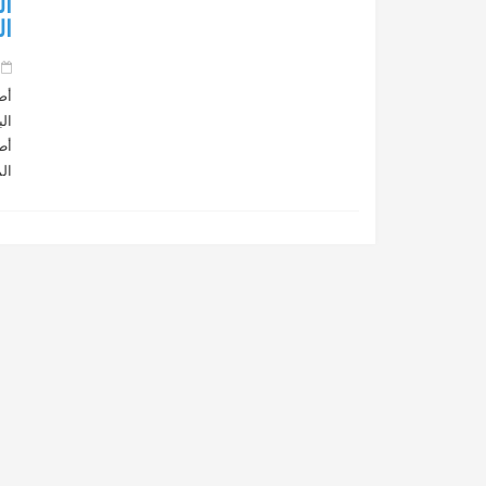
ال
ال
 on
أص
ال
أط
الممو