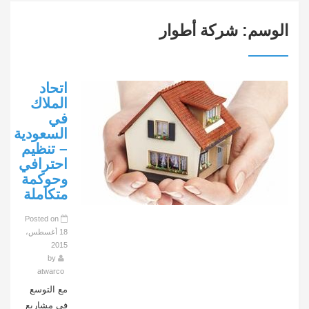
الوسم:
شركة أطوار
اتحاد
الملاك
في
السعودية
– تنظيم
احترافي
وحوكمة
متكاملة
Posted on
18 أغسطس،
2015
by
atwarco
مع التوسع
في مشاريع