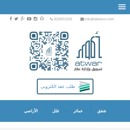
920001026
info@atwarco.com
طلب عقد الكترونى
شقق
عمائر
فلل
الأراضي