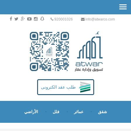
920001026
info@atwarco.com
طلب عقد الكترونى
شقق
عمائر
فلل
الأراضي