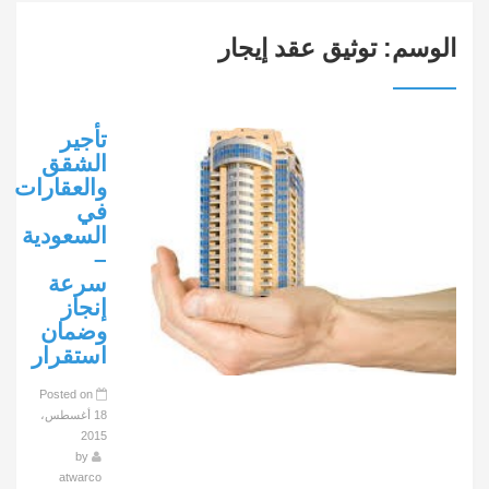
الوسم:
توثيق عقد إيجار
تأجير
الشقق
والعقارات
في
السعودية
–
سرعة
إنجاز
وضمان
استقرار
Posted on
18 أغسطس،
2015
by
atwarco