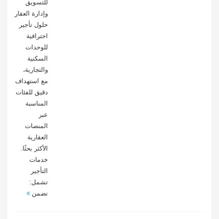
للتسويق
وإدارة العقار
حلول تأجير
احترافية
للوحدات
السكنية
والتجارية،
مع استهداف
دقيق للفئات
المناسبة
عبر
المنصات
العقارية
الأكثر بحثًا.
خدمات
التأجير
تشمل:
نضمن