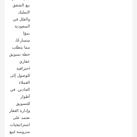
بيع الشقق
التمليك
والفلل في
السعودية
نموًا
متسارعًا،
مما يتطلب
خطة تسويق
عقاري
احترافية
للوصول إلى
العملاء
الجادين. في
أطوار
للتسويق
وإدارة العقار
نعتمد على
استراتيجيات
مدروسة لبيع