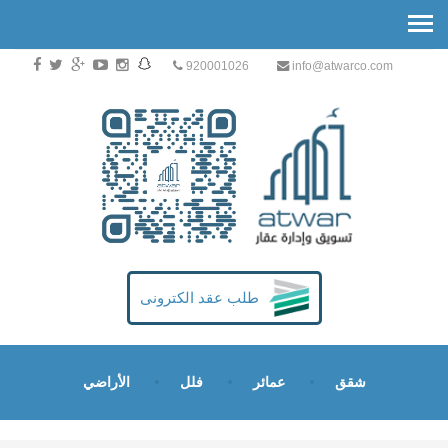
920001026
info@atwarco.com
طلب عقد الكترونى
شقق
عمائر
فلل
الأراضي