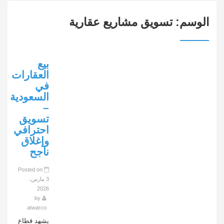
الوسم:
تسويق مشاريع عقارية
بيع
العقارات
في
السعودية
–
تسويق
احترافي
وإغلاق
ناجح
Posted on
3 مارس،
2026
by
atwarco
يشهد قطاع