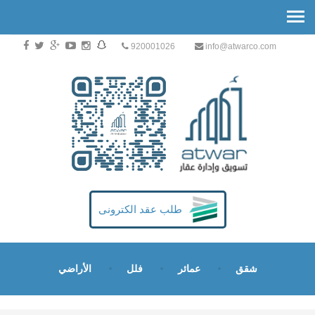
920001026
info@atwarco.com
طلب عقد الكترونى
شقق
عمائر
فلل
الأراضي