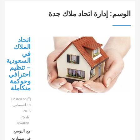
الوسم:
إدارة اتحاد ملاك جدة
اتحاد
الملاك
في
السعودية
– تنظيم
احترافي
وحوكمة
متكاملة
Posted on
18 أغسطس،
2015
by
atwarco
مع التوسع
في مشاريع