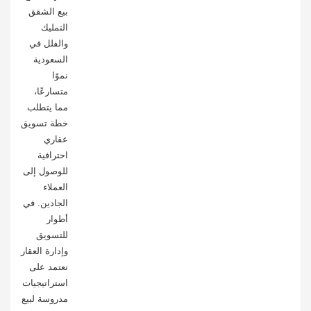
بيع الشقق
التمليك
والفلل في
السعودية
نموًا
متسارعًا،
مما يتطلب
خطة تسويق
عقاري
احترافية
للوصول إلى
العملاء
الجادين. في
أطوار
للتسويق
وإدارة العقار
نعتمد على
استراتيجيات
مدروسة لبيع