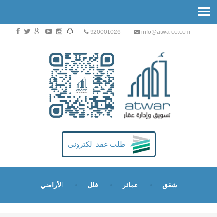
920001026
info@atwarco.com
طلب عقد الكترونى
شقق
عمائر
فلل
الأراضي