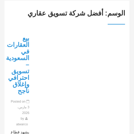
الوسم:
أفضل شركة تسويق عقاري
بيع
العقارات
في
السعودية
–
تسويق
احترافي
وإغلاق
ناجح
Posted on
3 مارس،
2026
by
atwarco
يشهد قطاع