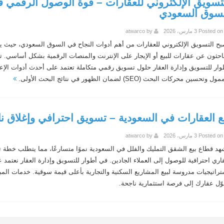
تسويق الإلكتروني للعقارات – قوة الوصول الرقمي 
سوق السعودي
Posted
3 مارس، 2026
by
atwarco
بح التسويق الإلكتروني للعقارات من أهم أدوات النجاح في السوق السعودي، حيث ي
باحثون عن عقارات للبيع أو الإيجار على الإنترنت والمنصات الرقمية بشكل أساسي. ت
وار للتسويق وإدارة العقار حلول تسويق رقمي متكاملة تعتمد على أحدث أدوات الإع
ل وتحسين محركات البحث (SEO) لضمان الظهور في نتائج البحث الأولى.
ع العقارات في السعودية – تسويق احترافي وإغلاق ن
Posted
3 مارس، 2026
by
atwarco
هد قطاع بيع الشقق التمليك والفلل في السعودية نموًا متسارعًا، مما يتطلب خطة 
اري احترافية للوصول إلى العملاء الجادين. في أطوار للتسويق وإدارة العقار نعتمد 
تراتيجيات مدروسة لبيع المشاريع السكنية والتجارية بأعلى قيمة سوقية. خدمات المب
وّل عقارك إلى فرصة استثمارية ناجحة.