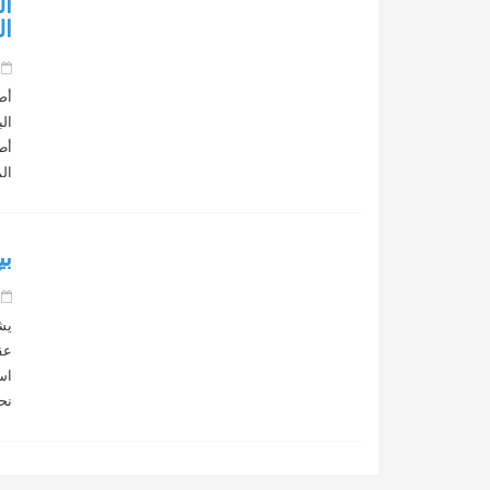
ال
ال
 on
أص
ال
أط
الممو
بي
 on
يش
عق
اس
نح